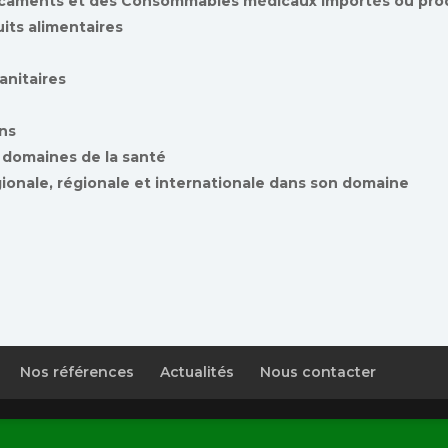
dicaments et des Consommables médicaux importés ou pro
uits alimentaires
anitaires
ns
s domaines de la santé
gionale, régionale et internationale dans son domaine
Nos références
Actualités
Nous contacter